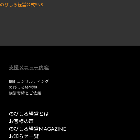
のびしろ経営公式SNS
ア
ア
イ
イ
コ
コ
ン
ン
リ
リ
ン
ン
ク
ク
支援メニュー内容
個別コンサルティング
のびしろ経営塾
講演実績とご依頼
のびしろ経営とは
お客様の声
のびしろ経営MAGAZINE
お知らせ一覧