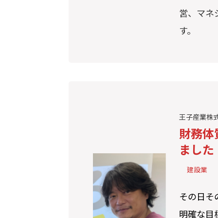
営、マネ
す。
王子産業株式
財務体
ました
建設業
その日そ
明確な目