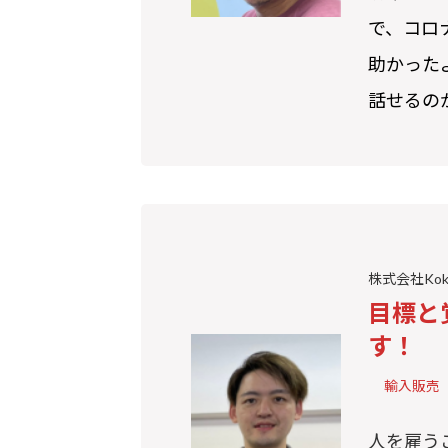
で、コロ
助かった
話せるの
株式会社Kok
目標と
す！
輸入販売
人を雇う