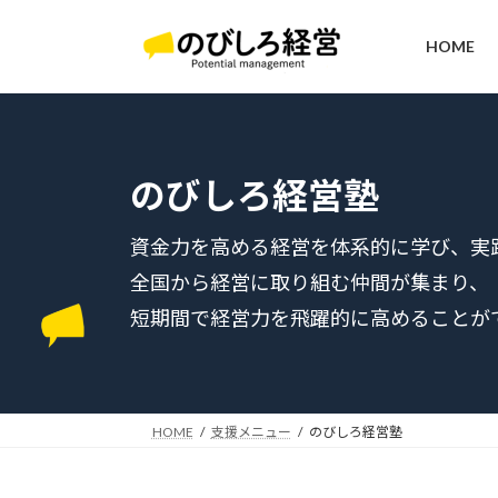
コ
ナ
ン
ビ
HOME
テ
ゲ
ン
ー
ツ
シ
へ
ョ
ス
ン
のびしろ経営塾
キ
に
ッ
移
資金力を高める経営を体系的に学び、実
プ
動
全国から経営に取り組む仲間が集まり、
短期間で経営力を飛躍的に高めることが
HOME
支援メニュー
のびしろ経営塾