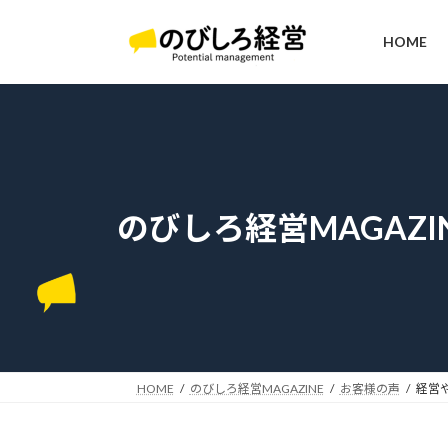
コ
ナ
ン
ビ
HOME
テ
ゲ
ン
ー
ツ
シ
へ
ョ
ス
ン
キ
に
ッ
移
のびしろ経営MAGAZI
プ
動
HOME
のびしろ経営MAGAZINE
お客様の声
経営