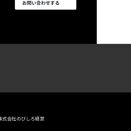
お問い合わせする
ア
ア
イ
イ
コ
コ
ン
ン
リ
リ
ン
ン
ク
ク
株式会社のびしろ経営