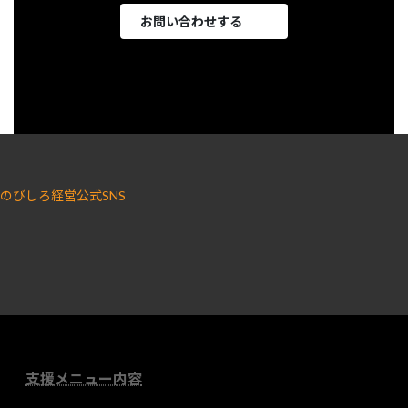
お問い合わせする
のびしろ経営公式SNS
ア
ア
イ
イ
コ
コ
ン
ン
リ
リ
ン
ン
ク
ク
支援メニュー内容