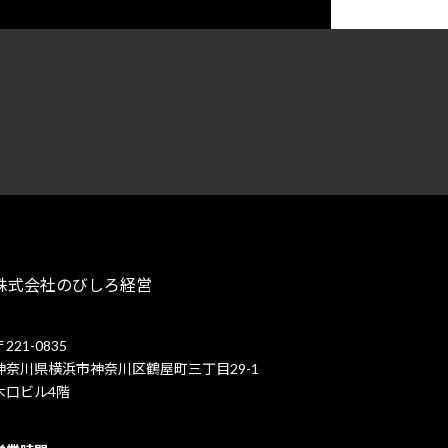
ア
ア
イ
イ
コ
コ
ン
ン
リ
リ
ン
ン
ク
ク
株式会社のびしろ経営
〒221-0835
神奈川県横浜市神奈川区鶴屋町三丁目29-1
木口ビル4階