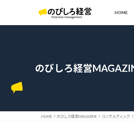
コ
ナ
ン
ビ
HOME
テ
ゲ
ン
ー
ツ
シ
へ
ョ
ス
ン
キ
に
ッ
移
のびしろ経営MAGAZI
プ
動
HOME
のびしろ経営MAGAZINE
コンサルティング