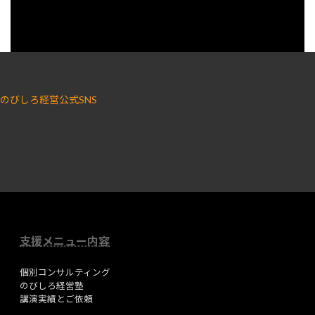
のびしろ経営公式SNS
ア
ア
イ
イ
コ
コ
ン
ン
リ
リ
ン
ン
ク
ク
支援メニュー内容
個別コンサルティング
のびしろ経営塾
講演実績とご依頼