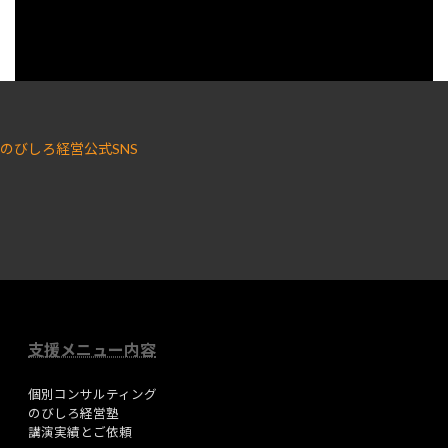
のびしろ経営公式SNS
ア
ア
イ
イ
コ
コ
ン
ン
リ
リ
ン
ン
ク
ク
支援メニュー内容
個別コンサルティング
のびしろ経営塾
講演実績とご依頼