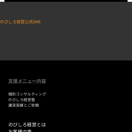
のびしろ経営公式SNS
ア
ア
イ
イ
コ
コ
ン
ン
リ
リ
ン
ン
ク
ク
支援メニュー内容
個別コンサルティング
のびしろ経営塾
講演実績とご依頼
のびしろ経営とは
お客様の声