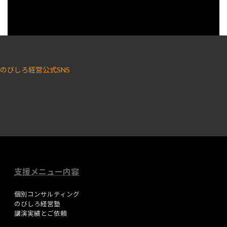
のびしろ経営公式SNS
ア
ア
イ
イ
コ
コ
ン
ン
リ
リ
ン
ン
ク
ク
支援メニュー内容
個別コンサルティング
のびしろ経営塾
講演実績とご依頼