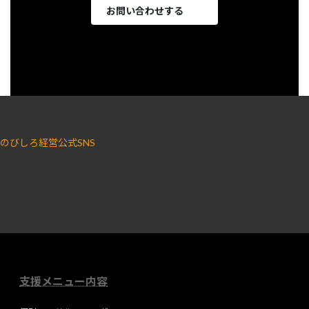
お問い合わせする
のびしろ経営公式SNS
ア
ア
イ
イ
コ
コ
ン
ン
リ
リ
ン
ン
ク
ク
支援メニュー内容