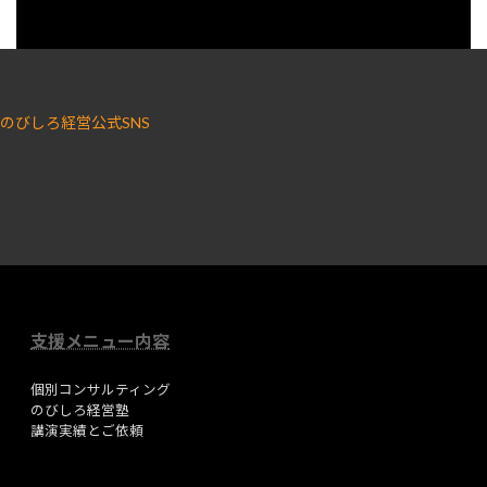
のびしろ経営公式SNS
ア
ア
イ
イ
コ
コ
ン
ン
リ
リ
ン
ン
ク
ク
支援メニュー内容
個別コンサルティング
のびしろ経営塾
講演実績とご依頼