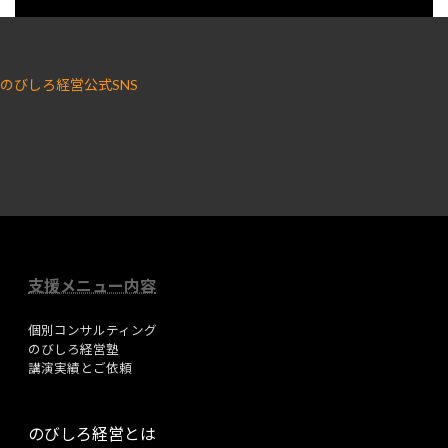
のびしろ経営公式SNS
ア
ア
イ
イ
コ
コ
ン
ン
リ
リ
ン
ン
ク
ク
支援メニュー内容
個別コンサルティング
のびしろ経営塾
講演実績とご依頼
のびしろ経営とは